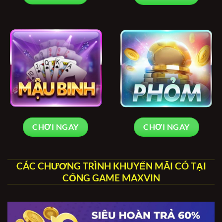
CHƠI NGAY
CHƠI NGAY
CÁC CHƯƠNG TRÌNH KHUYẾN MÃI CÓ TẠI
CỔNG GAME MAXVIN