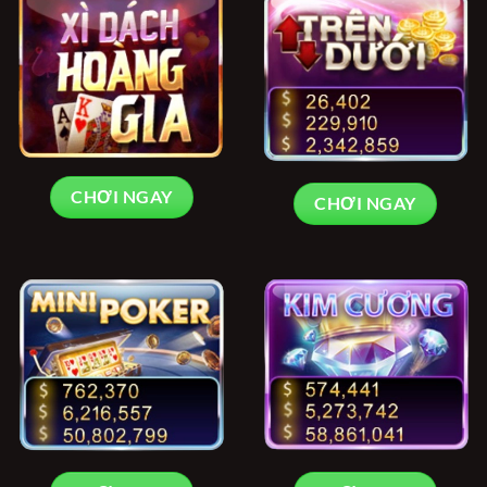
CHƠI NGAY
CHƠI NGAY