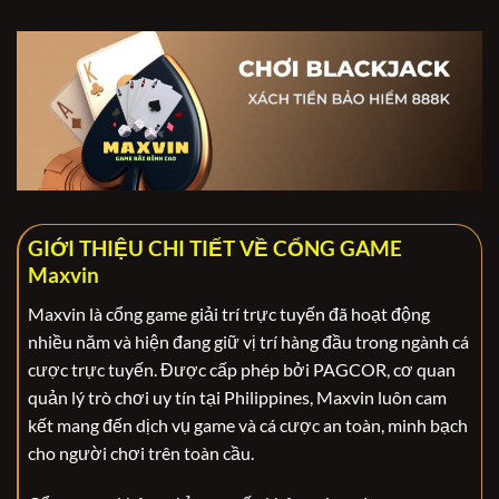
GIỚI THIỆU CHI TIẾT VỀ CỔNG GAME
Maxvin
Maxvin là cổng game giải trí trực tuyến đã hoạt động
nhiều năm và hiện đang giữ vị trí hàng đầu trong ngành cá
cược trực tuyến. Được cấp phép bởi PAGCOR, cơ quan
quản lý trò chơi uy tín tại Philippines, Maxvin luôn cam
kết mang đến dịch vụ game và cá cược an toàn, minh bạch
cho người chơi trên toàn cầu.