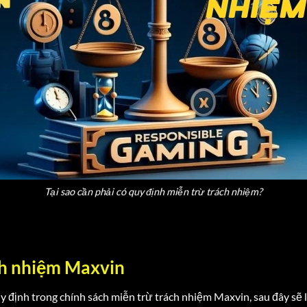
Tại sao cần phải có quy định miễn trừ trách nhiệm?
ch nhiệm Maxvin
uy định trong chính sách miễn trừ trách nhiệm Maxvin, sau đây sẽ