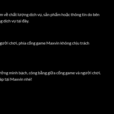
ệm về chất lượng dịch vụ, sản phẩm hoặc thông tin do bên
 dịch vụ tại đây.
 người chơi, phía cổng game Maxvin không chịu trách
ưởng minh bạch, công bằng giữa cổng game và người chơi.
áp tại Maxvin nhé!