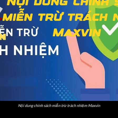
Nội dung chính sách miễn trừ trách nhiệm Maxvin