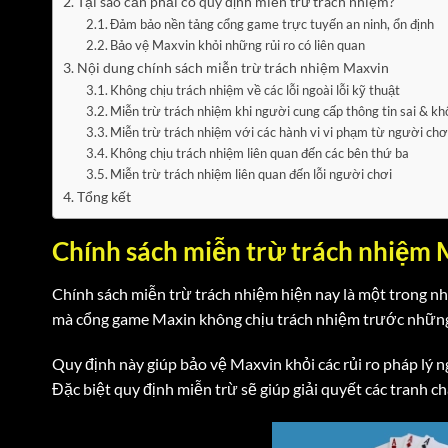
Tại sao cần phải có quy định miễn trừ trách nhiệm?
Đảm bảo nền tảng cổng game trực tuyến an ninh, ổn định
Bảo vệ Maxvin khỏi những rủi ro có liên quan
Nội dung chính sách miễn trừ trách nhiệm Maxvin
Không chịu trách nhiệm về các lỗi ngoài lỗi kỹ thuật
Miễn trừ trách nhiệm khi người cung cấp thông tin sai & k
Miễn trừ trách nhiệm với các hành vi vi phạm từ người chơ
Không chịu trách nhiệm liên quan đến các bên thứ ba
Miễn trừ trách nhiệm liên quan đến lỗi người chơi
Tổng kết
Chính sách miễn trừ trách nhiệm M
Chính sách miễn trừ trách nhiệm hiện nay là một trong n
mà cổng game Maxin không chịu trách nhiệm trước những t
Quy định này giúp bảo vệ Maxvin khỏi các rủi ro pháp lý
Đặc biệt quy định miễn trừ sẽ giúp giải quyết các tranh c