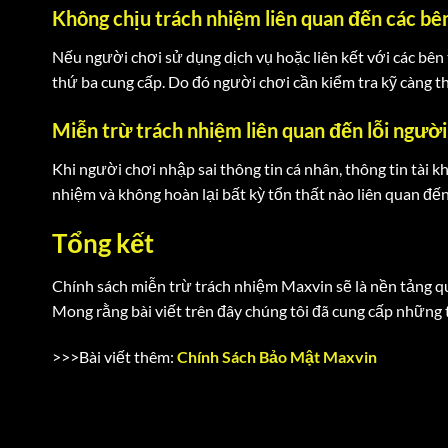
Không chịu trách nhiệm liên quan đến các bê
Nếu người chơi sử dụng dịch vụ hoặc liên kết với các bê
thứ ba cung cấp. Do đó người chơi cần kiểm tra kỹ càng th
Miễn trừ trách nhiệm liên quan đến lỗi người
Khi người chơi nhập sai thông tin cá nhân, thông tin tài 
nhiệm và không hoàn lại bất kỳ tổn thất nào liên quan đến 
Tổng kết
Chính sách miễn trừ trách nhiệm Maxvin sẽ là nền tảng 
Mong rằng bài viết trên đây chúng tôi đã cung cấp những 
>>>Bài viết thêm:
Chính Sách Bảo Mật Maxvin