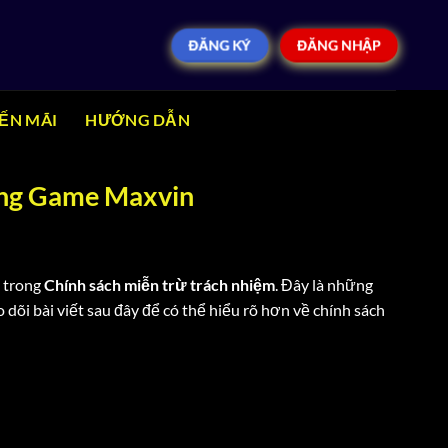
ĐĂNG KÝ
ĐĂNG NHẬP
ẾN MÃI
HƯỚNG DẪN
ổng Game Maxvin
h trong
Chính sách miễn trừ trách nhiệm
. Đây là những
dõi bài viết sau đây để có thể hiểu rõ hơn về chính sách