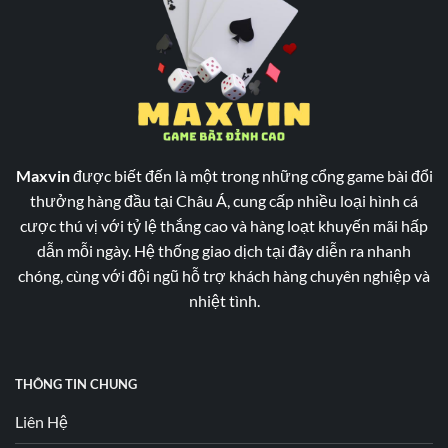
Maxvin
được biết đến là một trong những cổng game bài đổi
thưởng hàng đầu tại Châu Á, cung cấp nhiều loại hình cá
cược thú vị với tỷ lệ thắng cao và hàng loạt khuyến mãi hấp
dẫn mỗi ngày. Hệ thống giao dịch tại đây diễn ra nhanh
chóng, cùng với đội ngũ hỗ trợ khách hàng chuyên nghiệp và
nhiệt tình.
THÔNG TIN CHUNG
Liên Hệ