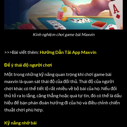
Kinh nghiệm chơi game bài Maxvin
>>>Bài viết thêm:
Hướng Dẫn Tải App Maxvin
Để ý thái độ người chơi
Một trong những kỹ năng quan trọng khi chơi game bài
maxvin là quan sát thái độ của đối thủ. Thái độ của người
chơi khác có thể tiết lộ rất nhiều về bộ bài của họ. Nếu đối
thủ tỏ ra lo lắng, căng thẳng hoặc quá tự tin, đó có thể là dấu
hiệu để bạn phán đoán hướng đi của họ và điều chỉnh chiến
thuật chơi phù hợp.
Kỹ năng nhớ bài