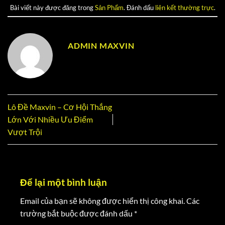
Bài viết này được đăng trong
Sản Phẩm
. Đánh dấu
liên kết thường trực
.
ADMIN MAXVIN
Lô Đề Maxvin – Cơ Hội Thắng
Lớn Với Nhiều Ưu Điểm
Vượt Trội
Để lại một bình luận
Email của bạn sẽ không được hiển thị công khai.
Các
trường bắt buộc được đánh dấu
*