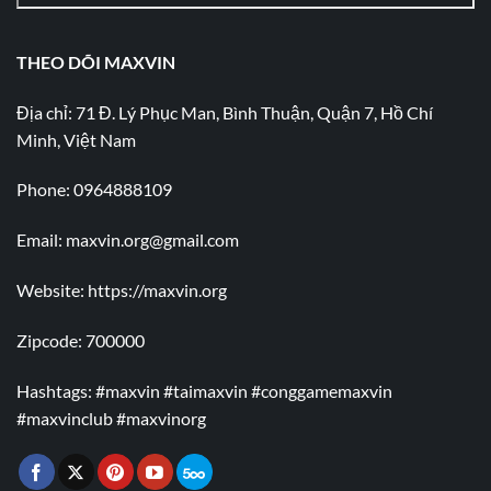
THEO DÕI MAXVIN
Địa chỉ:
71 Đ. Lý Phục Man, Bình Thuận, Quận 7, Hồ Chí
Minh, Việt Nam
Phone:
0964888109
Email:
maxvin.org@gmail.com
Website: https://maxvin.org
Zipcode: 700000
Hashtags: #maxvin #taimaxvin #conggamemaxvin
#maxvinclub #maxvinorg