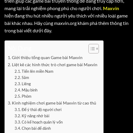
triển giúp các game bài truyền thống dễ dàng truy cập hơn,
mang lại trải nghiệm phong phú cho người chơi.
Maxvin
hiện đang thu hút nhiều người yêu thích với nhiều loại game
bài khác nhau. Hãy cùng maxvin.org khám phá thêm thông tin
trong bài viết dưới đây.
Nội Dung
Giới thiệu tổng quan Game bài Maxvin
Liệt kê các hình thức trò chơi game bài Maxvin
Tiến lên miền Nam
Sâm
Liêng
Mậu binh
Phỏm
Kinh nghiệm chơi game bài Maxvin từ cao thủ
Để ý thái độ người chơi
Kỹ năng nhớ bài
Có kế hoạch quản lý vốn
Chọn bài để đánh