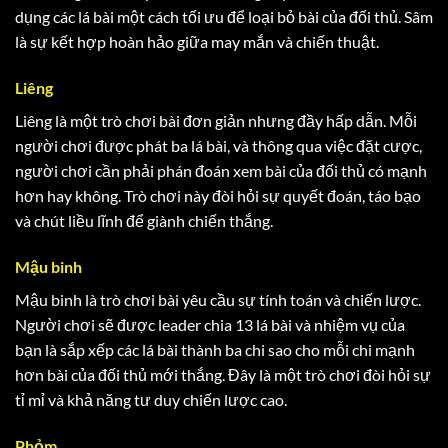
dụng các lá bài một cách tối ưu để loại bỏ bài của đối thủ. Sâm
là sự kết hợp hoàn hảo giữa may mắn và chiến thuật.
Liêng
Liêng là một trò chơi bài đơn giản nhưng đầy hấp dẫn. Mỗi
người chơi được phát ba lá bài, và thông qua việc đặt cược,
người chơi cần phải phán đoán xem bài của đối thủ có mạnh
hơn hay không. Trò chơi này đòi hỏi sự quyết đoán, táo bạo
và chút liều lĩnh để giành chiến thắng.
Mậu binh
Mậu binh là trò chơi bài yêu cầu sự tính toán và chiến lược.
Người chơi sẽ được leader chia 13 lá bài và nhiệm vụ của
bạn là sắp xếp các lá bài thành ba chi sao cho mỗi chi mạnh
hơn bài của đối thủ mới thắng. Đây là một trò chơi đòi hỏi sự
tỉ mỉ và khả năng tư duy chiến lược cao.
Phỏm