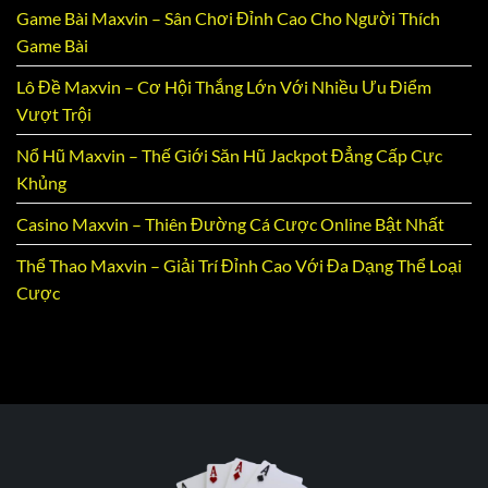
Game Bài Maxvin – Sân Chơi Đỉnh Cao Cho Người Thích
Game Bài
Lô Đề Maxvin – Cơ Hội Thắng Lớn Với Nhiều Ưu Điểm
Vượt Trội
Nổ Hũ Maxvin – Thế Giới Săn Hũ Jackpot Đẳng Cấp Cực
Khủng
Casino Maxvin – Thiên Đường Cá Cược Online Bật Nhất
Thể Thao Maxvin – Giải Trí Đỉnh Cao Với Đa Dạng Thể Loại
Cược