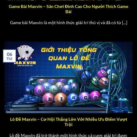
Game Bài Maxvin – Sân Chơi Đỉnh Cao Cho Người Thích Game
Bài
Game bài Maxvin là một hình thức giải trí thú vị và đã có từ [...]
06
Th2
Lô Đề Maxvin – Cơ Hội Thắng Lớn Với Nhiều Ưu Điểm Vượt
Trội
Lô đề Maxvin đã trở thành một hình thức cá cược giải trí được