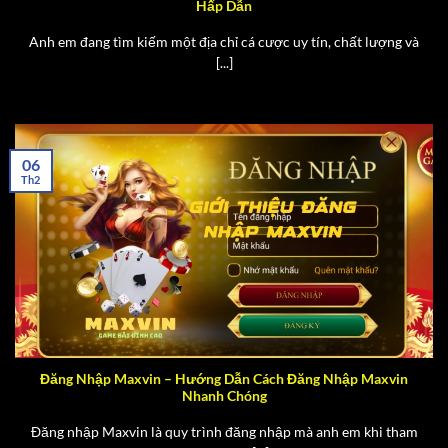
Hấp Dẫn
Anh em đang tìm kiếm một địa chỉ cá cược uy tín, chất lượng và
[...]
06
Th2
Đăng Nhập Maxvin – Hướng Dẫn Cách Đăng Nhập Maxvin
Nhanh Chóng
Đăng nhập Maxvin là quy trình đăng nhập mà anh em khi tham