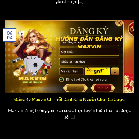
gia cá cược [...]
06
Th2
Đăng Ký Maxvin Chi Tiết Dành Cho Người Chơi Cá Cược
Max vin là một cổng game cá cược trực tuyến luôn thu hút được
số [...]