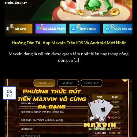
Hướng Dẫn Tải App Maxvin Trên IOS Và Android Mới Nhất
Maxvin đang là cái tên được quan tâm nhất hiện nay trong cộng
đồng cá [...]
06
Th2