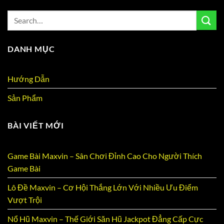
DANH MỤC
Hướng Dẫn
Sản Phẩm
BÀI VIẾT MỚI
Game Bài Maxvin – Sân Chơi Đỉnh Cao Cho Người Thích
Game Bài
Lô Đề Maxvin – Cơ Hội Thắng Lớn Với Nhiều Ưu Điểm
Vượt Trội
Nổ Hũ Maxvin – Thế Giới Săn Hũ Jackpot Đẳng Cấp Cực