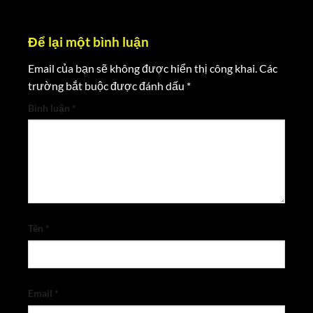
Để lại một bình luận
Email của bạn sẽ không được hiển thị công khai.
Các
trường bắt buộc được đánh dấu
*
Bình luận
*
Tên
*
Email
*