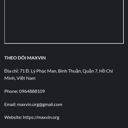
THEO DÕI MAXVIN
Địa chỉ:
71 Đ. Lý Phục Man, Bình Thuận, Quận 7, Hồ Chí
Minh, Việt Nam
Phone:
0964888109
Email:
maxvin.org@gmail.com
Website: https://maxvin.org