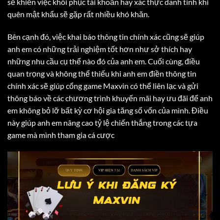
sẽ khiến việc khôi phục tài khoản hay xác thực danh tính khi
quên mật khẩu sẽ gặp rất nhiều khó khăn.
Bên cạnh đó, việc khai báo thông tin chính xác cũng sẽ giúp
anh em có những trải nghiệm tốt hơn như sở thích hay
những nhu cầu cụ thể nào đó của anh em. Cuối cùng, điều
quan trọng và không thể thiếu khi anh em điền thông tin
chính xác sẽ giúp cổng game Maxvin có thể liên lạc và gửi
thông báo về các chương trình khuyến mãi hay ưu đãi để anh
em không bỏ lỡ bất kỳ cơ hội gia tăng số vốn của mình. Điều
này giúp anh em nâng cao tỷ lệ chiến thắng trong các tựa
game mà mình tham gia cá cược