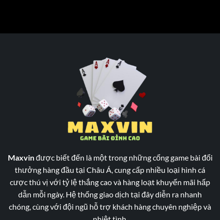
Maxvin
được biết đến là một trong những cổng game bài đổi
thưởng hàng đầu tại Châu Á, cung cấp nhiều loại hình cá
cược thú vị với tỷ lệ thắng cao và hàng loạt khuyến mãi hấp
dẫn mỗi ngày. Hệ thống giao dịch tại đây diễn ra nhanh
chóng, cùng với đội ngũ hỗ trợ khách hàng chuyên nghiệp và
nhiệt tình.