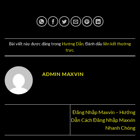
Bài viết này được đăng trong
Hướng Dẫn
. Đánh dấu
liên kết thường
trực
.
ADMIN MAXVIN
Đăng Nhập Maxvin – Hướng
Dẫn Cách Đăng Nhập Maxvin
Nhanh Chóng