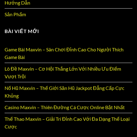
Hướng Dẫn
Sản Phẩm
BÀI VIẾT MỚI
Game Bài Maxvin – Sân Chơi Đỉnh Cao Cho Người Thích
Game Bài
Lô Đề Maxvin – Cơ Hội Thắng Lớn Với Nhiều Ưu Điểm
Vượt Trội
Nổ Hũ Maxvin – Thế Giới Săn Hũ Jackpot Đẳng Cấp Cực
Khủng
Casino Maxvin – Thiên Đường Cá Cược Online Bật Nhất
Thể Thao Maxvin – Giải Trí Đỉnh Cao Với Đa Dạng Thể Loại
Cược