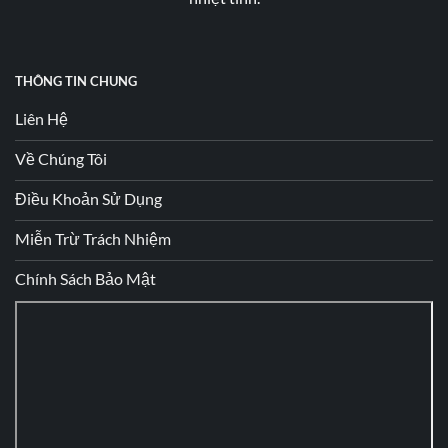
THÔNG TIN CHUNG
Liên Hệ
Về Chúng Tôi
Điều Khoản Sử Dụng
Miễn Trừ Trách Nhiệm
Chính Sách Bảo Mật