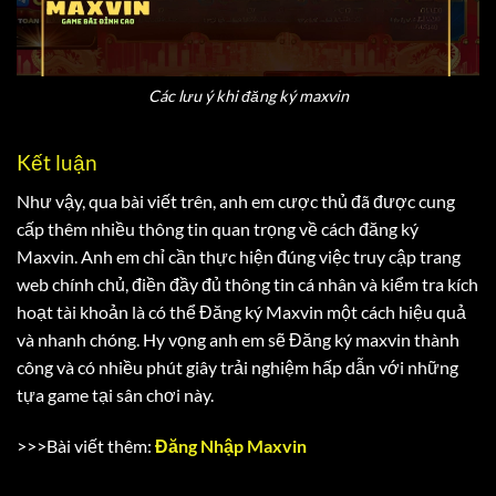
Các lưu ý khi đăng ký maxvin
Kết luận
Như vậy, qua bài viết trên, anh em cược thủ đã được cung
cấp thêm nhiều thông tin quan trọng về cách đăng ký
Maxvin. Anh em chỉ cần thực hiện đúng việc truy cập trang
web chính chủ, điền đầy đủ thông tin cá nhân và kiểm tra kích
hoạt tài khoản là có thể Đăng ký Maxvin một cách hiệu quả
và nhanh chóng. Hy vọng anh em sẽ Đăng ký maxvin thành
công và có nhiều phút giây trải nghiệm hấp dẫn với những
tựa game tại sân chơi này.
>>>Bài viết thêm:
Đăng Nhập Maxvin