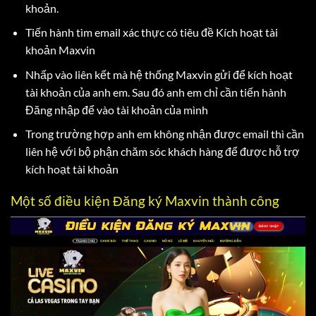
khoản.
Tiến hành tìm email xác thực có tiêu đề Kích hoạt tài
khoản Maxvin
Nhấp vào liên kết mà hệ thống Maxvin gửi để kích hoạt
tài khoản của anh em. Sau đó anh em chỉ cần tiến hành
Đăng nhập để vào tài khoản của mình
Trong trường hợp anh em không nhận được email thì cần
liên hệ với bộ phận chăm sóc khách hàng để được hỗ trợ
kích hoạt tài khoản
Một số điều kiện Đăng ký Maxvin thành công