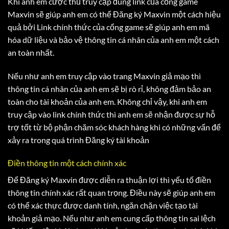
Khi anh em cược thủ truy cập đúng link của cổng game
Maxvin sẽ giúp anh em có thể Đăng ký Maxvin một cách hiệu
quả bởi Link chính thức của cổng game sẽ giúp anh em mã
hóa dữ liệu và bảo vệ thông tin cá nhân của anh em một cách
an toàn nhất.
Nếu như anh em truy cập vào trang Maxvin giả mạo thì
thông tin cá nhân của anh em sẽ bị rò rỉ, không đảm bảo an
toàn cho tài khoản của anh em. Không chỉ vậy, khi anh em
truy cập vào link chính thức thì anh em sẽ nhận được sự hỗ
trợ tốt từ bộ phận chăm sóc khách hàng khi có những vấn để
xảy ra trong quá trình Đăng ký tài khoản
Điền thông tin một cách chính xác
Để Đăng ký Maxvin được diễn ra thuận lợi thì yếu tố điền
thông tin chính xác rất quan trọng. Điều này sẽ giúp anh em
có thể xác thực được danh tính, ngăn chặn việc tạo tài
khoản giả mạo. Nếu như anh em cung cấp thông tin sai lệch